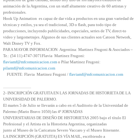
animación de la Argentina, con un staff altamente creativo de 60 artistas y
profesionales.
Hook Up Animation es capaz de dar vida a productos en una gran variedad de
técnicas y estilos, ya sea el tradicional, 3D o flash, para todo tipo de
producciones, incluyendo publicidades, especiales, series de TV, direct-to
video y largometrajes. Algunos de sus clientes actuales son Catoon Network,
Walt Disney TV y Fox.
PARA MAYOR INFORMACION: Argentina: Martinez Frugoni & Asociados –
Te.: (54 11) 4747-3071Flavia Martinez Frugoni:
flaviamf@mfcomunicacion.com
o Pilar Martinez Frugoni:
pilarmf@mfcomunicacion.com
FUENTE: Flavia Martinez Frugoni /
flaviamf@mfcomunicacion.com
..............................
2- INSCRIPCIÓN GRATUITA EN LAS JORNADAS DE HISTORIETA DE LA
UNIVERSIDAD DE PALERMO.
El martes 5 de Julio se llevarán a cabo en el Auditorio de la Universidad de
Palermo (Mario Bravo 1050) las 4º JORNADAS
UNIVERSITARIAS DE DISEÑO DE HISTORIETAS 2005 bajo el título El
Profesional y el Artista en la Historieta Argentina, organizadas
junto al Museo de la Caricatura Severo Vaccaro y el Museo Itinerante.
LA INSCRIPCIÓN (GRATUITA) ES VÍA MAIL, escribiendo a