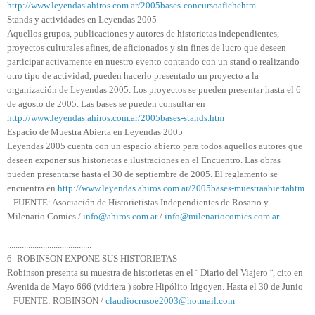
http://www.leyendas.ahiros.com.ar/2005bases-concursoafichehtm
Stands y actividades en Leyendas 2005
Aquellos grupos, publicaciones y autores de historietas independientes,
proyectos culturales afines, de aficionados y sin fines de lucro que deseen
participar activamente en nuestro evento contando con un stand o realizando
otro tipo de actividad, pueden hacerlo presentado un proyecto a la
organización de Leyendas 2005. Los proyectos se pueden presentar hasta el 6
de agosto de 2005. Las bases se pueden consultar en
http://www.leyendas.ahiros.com.ar/2005bases-stands.htm
Espacio de Muestra Abierta en Leyendas 2005
Leyendas 2005 cuenta con un espacio abierto para todos aquellos autores que
deseen exponer sus historietas e ilustraciones en el Encuentro. Las obras
pueden presentarse hasta el 30 de septiembre de 2005. El reglamento se
encuentra en
http://www.leyendas.ahiros.com.ar/2005bases-muestraabiertahtm
FUENTE: Asociación de Historietistas Independientes de Rosario y
Milenario Comics /
info@ahiros.com.ar
/
info@milenariocomics.com.ar
........................................
6- ROBINSON EXPONE SUS HISTORIETAS
Robinson presenta su muestra de historietas en el ¨ Diario del Viajero ¨, cito en
Avenida de Mayo 666 (vidriera ) sobre Hipólito Irigoyen. Hasta el 30 de Junio
FUENTE: ROBINSON /
claudiocrusoe2003@hotmail.com