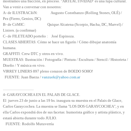
mostramos una fracción, en proceso. "ARTEACTIVIDAD" es una lupa cultural.
Van a venir a conversar con nosotros:
A- de ILUSTRACIóN: Augusto Consthanzo (Rolling Stones, OLÉ) /
Pez (Fierro, Genios, DC)
B- de CóMIC: Quique Alcatena (Scorpio, Hacha, DC, Marvel) /
Liniers. (a confirmar)
C- de FILETEADO porteño : José Espinoza.
CLASES ABIERTAS: Cómo se hace un figurín / Cómo dibujar anatomía
humana.
GRAFFITI: Crew DTC y otros en vivo.
MUESTRAS: Ilustración / Fotografía / Pintura / Escultura / Stencil / Historieta /
Diseño / Y música en vivo.
VIRREY LINIERS 897 pleno corazon de BOEDO SOHO!
FUENTE: Juan Baeza /
vanzuek@yahoo.com.ar
...................................
4- GARAYCOCHEA EN EL PALAIS DE GLACE.
El jueves 23 de junio a las 19 hs. inaugura su muestra en el Palais de Glace,
Carlos Garaycochea. La muestra se llama "LOS DOS GARAYCOCHEA", y en
ella Carlos expondrá dos de sus facetas: humorista gráfico y artista plástico, y
estará abierta durante todo JULIO.
FUENTE: Rodolfo Mutuverría