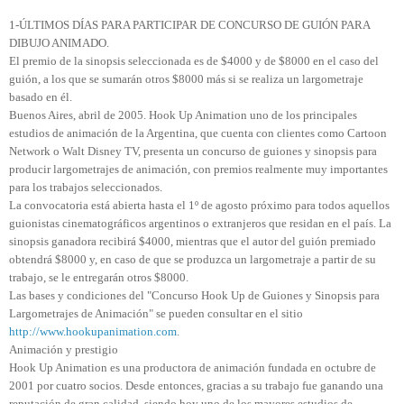
1-ÚLTIMOS DÍAS PARA PARTICIPAR DE CONCURSO DE GUIÓN PARA
DIBUJO ANIMADO.
El premio de la sinopsis seleccionada es de $4000 y de $8000 en el caso del
guión, a los que se sumarán otros $8000 más si se realiza un largometraje
basado en él.
Buenos Aires, abril de 2005. Hook Up Animation uno de los principales
estudios de animación de la Argentina, que cuenta con clientes como Cartoon
Network o Walt Disney TV, presenta un concurso de guiones y sinopsis para
producir largometrajes de animación, con premios realmente muy importantes
para los trabajos seleccionados.
La convocatoria está abierta hasta el 1º de agosto próximo para todos aquellos
guionistas cinematográficos argentinos o extranjeros que residan en el país. La
sinopsis ganadora recibirá $4000, mientras que el autor del guión premiado
obtendrá $8000 y, en caso de que se produzca un largometraje a partir de su
trabajo, se le entregarán otros $8000.
Las bases y condiciones del "Concurso Hook Up de Guiones y Sinopsis para
Largometrajes de Animación" se pueden consultar en el sitio
http://www.hookupanimation.com
.
Animación y prestigio
Hook Up Animation es una productora de animación fundada en octubre de
2001 por cuatro socios. Desde entonces, gracias a su trabajo fue ganando una
reputación de gran calidad, siendo hoy uno de los mayores estudios de