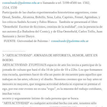
consultasdc@palermo.edu.ar
o llamando a tel. 5199-4500 int. 1502,
1514, 1530
Participarán de las charlas experimentados historietistas argentinos, como
Oswal, Sendra , Alcatena, Bobillo, Sosa, Lalia, Capristo, Ferrari, Agrimbau, y
los críticos Andrés Accorsi y Fabio Blanco. También se presentará el libro
"Oesterheld: Escritor de ficciones, cronista de la realidad", con la presencia de
sus autores (La Bañadera del Comic), y de Elsa Oesterheld, Carlos Trillo, Juan
Sasturain y Javier Doeyo.
FUENTE: Universidad de Palermo /
consultasdc@palermo.edu.ar
................................
3-"ARTEACTIVIDAD": JORNADA DE HISTORIETA, HUMOR, ARTE EN
BOEDO.
ARTEACTIVIDAD: ZTUPITJAUS espacio de arte los invita a participar de la
jornada de cultura que hará el día 16 de julio de 10 a 22hs. Los que formamos
esta escuela, queremos hacer de ella un punto de encuentro para aquellos que
trabajan en las artes, oficios y el diseño. Nosotros creemos que no hay artes ni
menores ni mayores, que ninguna actividad debería ni expresar ni premiar el
ego, por eso este evento no es una "expo", es la muestra del trabajo cotidiano,
muchas veces
secreto y seguramente íntimo de cada persona que se busca.
"ARTEACTIVIDAD" es cualquier actividad hecha con arte, nosotros sólo