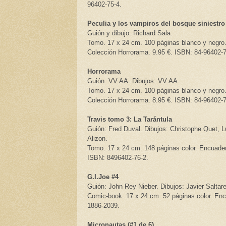
96402-75-4.
Peculia y los vampiros del bosque siniestro
Guión y dibujo: Richard Sala.
Tomo. 17 x 24 cm. 100 páginas blanco y negro.
Colección Horrorama. 9.95 €. ISBN: 84-96402-7
Horrorama
Guión: VV.AA. Dibujos: VV.AA.
Tomo. 17 x 24 cm. 100 páginas blanco y negro.
Colección Horrorama. 8.95 €. ISBN: 84-96402-7
Travis tomo 3: La Tarántula
Guión: Fred Duval. Dibujos: Christophe Quet, L
Alizon.
Tomo. 17 x 24 cm. 148 páginas color. Encuadern
ISBN: 8496402-76-2.
G.I.Joe #4
Guión: John Rey Nieber. Dibujos: Javier Saltar
Comic-book. 17 x 24 cm. 52 páginas color. Enc
1886-2039.
Micronautas (#1 de 6)