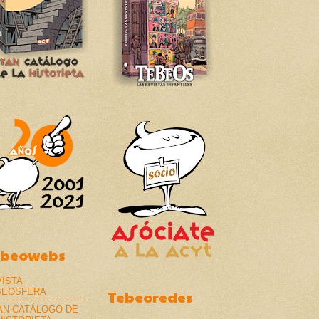
ebeowebs
ISTA
BEOSFERA
Tebeoredes
AN CATÁLOGO DE