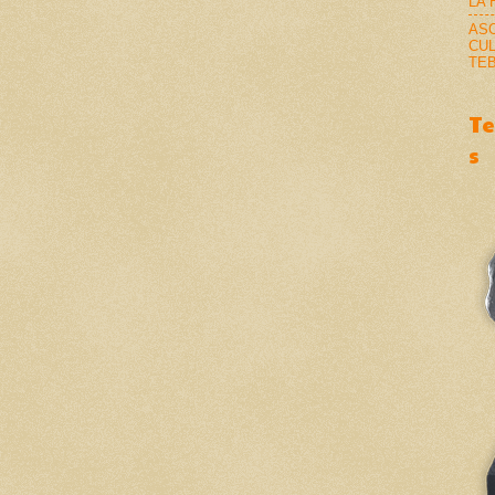
LA 
AS
CU
TEB
T
s