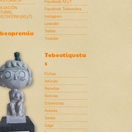
HISTORIETA
Facebook ACyT
OCIACIÓN
Facebook Tebeosfera
LTURAL
Instagram
EOSFERA (ACyT)
Linkedin
Twitter
ebeopremio
Youtube
Tebeotiqueta
s
Fichas
Artículo
Reseñas
Noticias
Entrevistas
Autores
Series
Saga