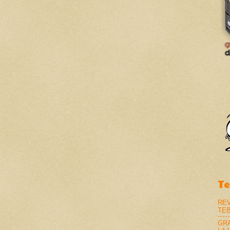
T
REV
TE
GR